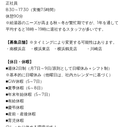
正社員
8:30～17:30（実働7.5時間）
休憩90分
※給湯器のニーズが高まる秋～冬が繁忙期ですが、1年を通して
平均すると18時～19時に退社するスタッフが多いです。
【募集店舗】
※タイミングにより変更する可能性はあります。
・南横浜店 ・横浜東店 ・横浜鶴見店 ・川崎店
【休日・休暇】
■週休2日制（月7日～9日/原則として日曜休み＋シフト制）
※基本的に日曜休み（他曜日は、社内カレンダーに基づく）
■GW休暇（5～7日）
■夏季休暇（6～8日）
■年末年始休暇（5～7日）
■有給休暇
■慶弔休暇
■産前・産後休暇
■育児休暇