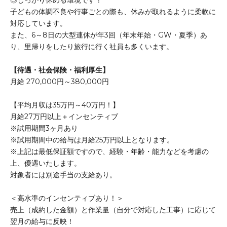
◎しっかり休める環境です！
子どもの体調不良や行事ごとの際も、休みが取れるように柔軟に
対応しています。
また、6～8日の大型連休が年3回（年末年始・GW・夏季）あ
り、里帰りをしたり旅行に行く社員も多くいます。
【待遇・社会保険・福利厚生】
月給 270,000円～380,000円
【平均月収は35万円～40万円！】
月給27万円以上＋インセンティブ
※試用期間3ヶ月あり
※試用期間中の給与は月給25万円以上となります。
※上記は最低保証額ですので、経験・年齢・能力などを考慮の
上、優遇いたします。
対象者には別途手当の支給あり。
＜高水準のインセンティブあり！＞
売上（成約した金額）と作業量（自分で対応した工事）に応じて
翌月の給与に反映！