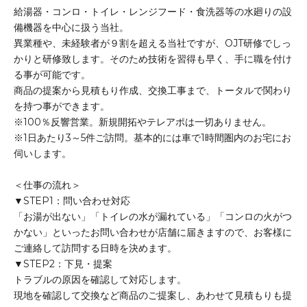
給湯器・コンロ・トイレ・レンジフード・食洗器等の水廻りの設
備機器を中心に扱う当社。
異業種や、未経験者が９割を超える当社ですが、OJT研修でしっ
かりと研修致します。そのため技術を習得も早く、手に職を付け
る事が可能です。
商品の提案から見積もり作成、交換工事まで、トータルで関わり
を持つ事ができます。
※100％反響営業。新規開拓やテレアポは一切ありません。
※1日あたり3～5件ご訪問。基本的には車で1時間圏内のお宅にお
伺いします。
＜仕事の流れ＞
▼STEP1：問い合わせ対応
「お湯が出ない」「トイレの水が漏れている」「コンロの火がつ
かない」といったお問い合わせが店舗に届きますので、お客様に
ご連絡して訪問する日時を決めます。
▼STEP2：下見・提案
トラブルの原因を確認して対応します。
現地を確認して交換など商品のご提案し、あわせて見積もりも提