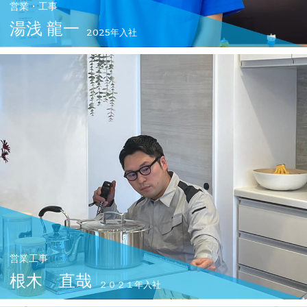
営業・工事
湯浅 龍一
2025年入社
営業工事
根木 直哉
２０２１年入社