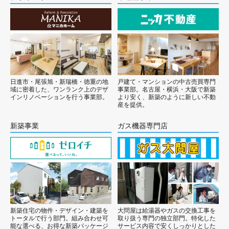
日進市・尾張旭・新瑞橋・徳重の地
戸建て・マンションの中古売買専門
域に密着した、ワンランク上のデザ
事業部。名古屋・横浜・大阪で新築
インリノベーションを行う事業部。
より安く、新築のように新しい不動
産を提供。
新築事業
ガス機器専門店
新築住宅の物件・デザイン・建築を
大問屋は給湯器やガスの交換工事を
トータルで行う部門。組み合わせ可
取り扱う専門の独立部門。特化した
能な選べる、お得な新築パッケージ
サービス内容で安くしっかりとした