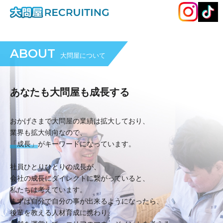
ABOUT
大問屋について
あなたも大問屋も成長する
おかげさまで大問屋の業績は拡大しており、
業界も拡大傾向なので、
「成長」
がキーワードになっています。
社員ひとりひとりの成長が、
会社の成長にダイレクトに繋がっていると、
私たちは考えています。
まずは自分で自分の事が出来るようになったら、
後輩を教える人材育成に携わり、