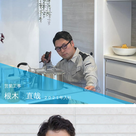
営業工事
根木 直哉
２０２１年入社