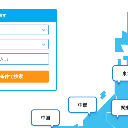
探す
東
中部
関
中国