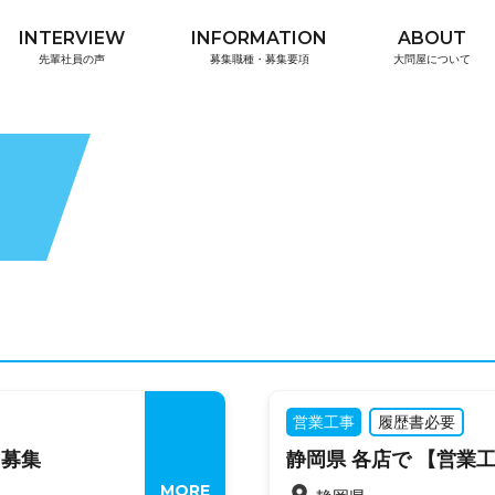
INTERVIEW
INFORMATION
ABOUT
先輩社員の声
募集職種・募集要項
大問屋について
営業工事
履歴書必要
フ募集
静岡県 各店で 【営業
MORE